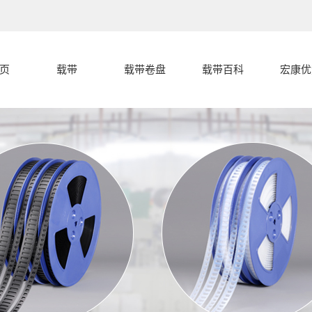
页
载带
载带卷盘
载带百科
宏康优
载带
载带封合开裂
宏康优
盖带
的几种常见形
载带编带过程
载带卷盘
中的卡带和跳
载带封合开裂
式分析
载带设备
载带的产品分
料的原因
分析
代客编带
宏康载带有什
类
么特点，和盖
带有什么区别