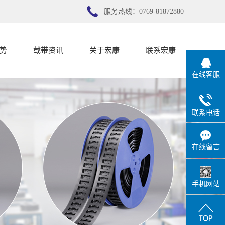
服务热线：0769-81872880
势
载带资讯
关于宏康
联系宏康
在线客服
势
公司新闻
宏康简介
行业新闻
联系宏康
联系电话
技术知识
在线留言
手机网站