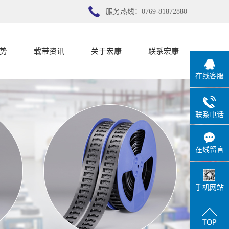
服务热线：0769-81872880
势
载带资讯
关于宏康
联系宏康
在线客服
势
公司新闻
宏康简介
行业新闻
联系宏康
联系电话
技术知识
在线留言
手机网站