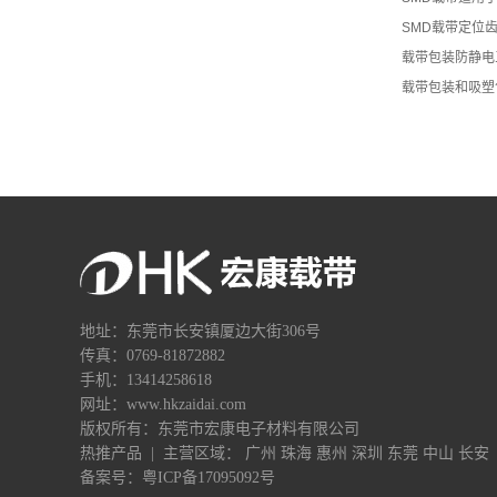
SMD载带定位
载带包装防静电
载带包装和吸塑
地址：东莞市长安镇厦边大街306号
传真：0769-81872882
手机：13414258618
网址：www.hkzaidai.com
版权所有：东莞市宏康电子材料有限公司
热推产品
| 主营区域：
广州
珠海
惠州
深圳
东莞
中山
长安
备案号：
粤ICP备17095092号