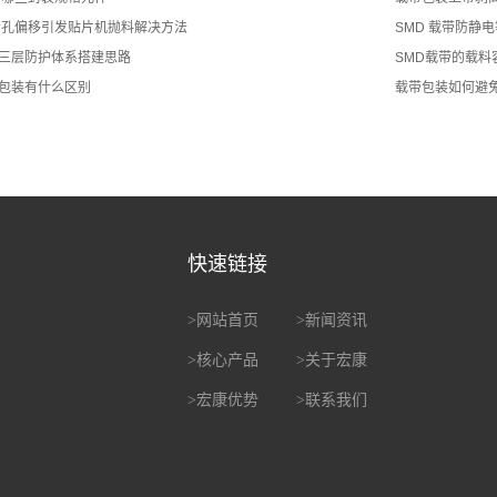
齿孔偏移引发贴片机抛料解决方法
SMD 载带防静
三层防护体系搭建思路
SMD载带的载料
包装有什么区别
载带包装如何避
快速链接
>
网站首页
>
新闻资讯
>
核心产品
>
关于宏康
>
宏康优势
>
联系我们