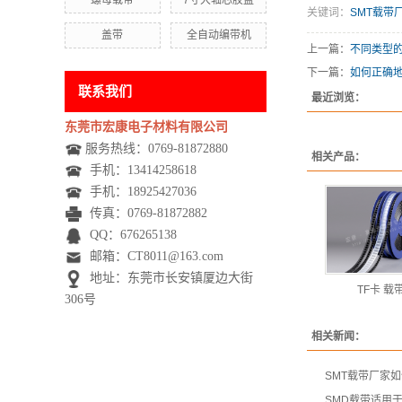
螺母载带
7寸大轴芯胶盘
关键词：
SMT载带
盖带
全自动编带机
上一篇：
不同类型的
下一篇：
如何正确
联系我们
最近浏览：
东莞市宏康电子材料有限公司
服务热线：0769-81872880
相关产品：
手机：
13414258618
手机：
18925427036
传真：0769-81872882
QQ：676265138
邮箱：CT8011@163.com
地址：东莞市长安镇厦边大街
TF卡 载
306号
相关新闻：
SMT载带厂家
SMD载带适用