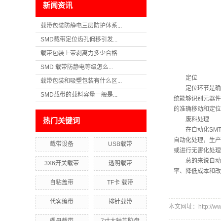
新闻资讯
载带包装防静电三层防护体系...
SMD载带定位齿孔偏移引发...
载带包装上带剥离力多少合格...
SMD 载带防静电等级怎么...
定位
载带包装和吸塑包装有什么区...
定位环节是确保
SMD载带的载料容量一般是...
统能够识别元器件
的准确移动和定位
废料处理
热门关键词
在自动化SMT
自动化处理，生产
载带设备
USB载带
或进行无害化处理
总的来说自动化
3X6开关载带
透明载带
率、降低成本和改
自粘盖带
TF卡 载带
代客编带
排针载带
本文网址：http://www.