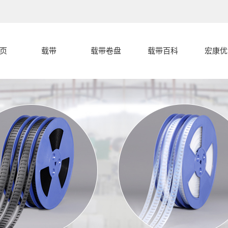
页
载带
载带卷盘
载带百科
宏康优
载带
载带封合开裂
宏康优
盖带
的几种常见形
载带编带过程
载带卷盘
中的卡带和跳
载带封合开裂
式分析
载带设备
载带的产品分
料的原因
分析
代客编带
宏康载带有什
类
么特点，和盖
带有什么区别