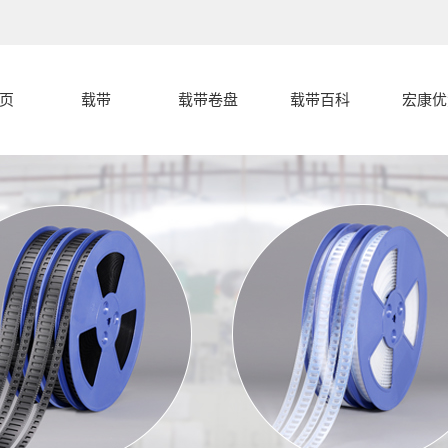
页
载带
载带卷盘
载带百科
宏康优
载带
载带封合开裂
宏康优
盖带
的几种常见形
载带编带过程
载带卷盘
中的卡带和跳
载带封合开裂
式分析
载带设备
载带的产品分
料的原因
分析
代客编带
宏康载带有什
类
么特点，和盖
带有什么区别