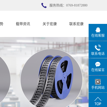
服务热线：0769-81872880
势
载带资讯
关于宏康
联系宏康
在线客服
势
公司新闻
宏康简介
行业新闻
联系宏康
联系电话
技术知识
在线留言
手机网站