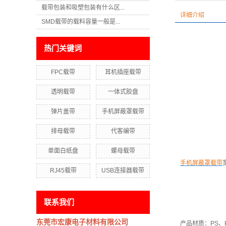
载带包装和吸塑包装有什么区...
详细介绍
SMD载带的载料容量一般是...
热门关键词
FPC载带
耳机插座载带
透明载带
一体式胶盘
弹片盖带
手机屏蔽罩载带
排母载带
代客编带
单面白纸盘
螺母载带
手机屏蔽罩载带
RJ45载带
USB连接器载带
联系我们
东莞市宏康电子材料有限公司
产品材质：PS、