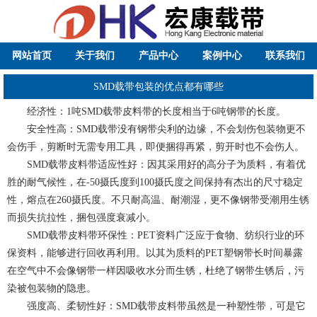
网站首页
关于我们
产品中心
案例中心
联系我们
SMD载带包装的优点都有哪些
经济性：1吨SMD载带皮料带的长度相当于6吨钢带的长度。
安全性高：SMD载带没有钢带尖利的边缘，不会划伤包装物更不
会伤手，剪断时无需专用工具，即便捆得再紧，剪开时也不会伤人。
SMD载带皮料带适应性好：因其采用好的高分子为质料，有着优
胜的耐气候性，在-50摄氏度到100摄氏度之间保持有杰出的尺寸稳定
性，熔点在260摄氏度。不只耐高温、耐潮湿，更不像钢带受潮用生锈
而损失抗拉性，捆包强度衰减小。
SMD载带皮料带环保性：PET资料广泛应于食物、纺织行业的环
保资料，能够进行回收再利用。以其为质料的PET塑钢带长时间暴露
在空气中不会像钢带一样因吸收水分而生锈，杜绝了钢带生锈后，污
染被包装物的隐患。
强度高、柔韧性好：SMD载带皮料带虽然是一种塑性带，可是它