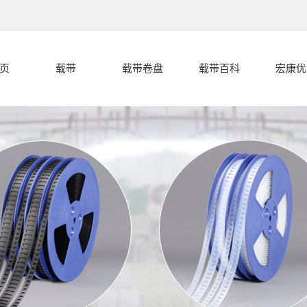
页
载带
载带卷盘
载带百科
宏康优
载带
载带封合开裂
宏康优
盖带
的几种常见形
载带编带过程
载带卷盘
中的卡带和跳
载带封合开裂
式分析
载带设备
载带的产品分
料的原因
分析
代客编带
宏康载带有什
类
么特点，和盖
带有什么区别