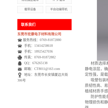
耳机插座载带
TF卡 载带
载带设备
半自动编带机
联系我们
东莞市宏康电子材料有限公司
服务热线：0769-81872880
手机：
13414258618
手机：
18925427036
传真：0769-81872882
QQ：676265138
材质选择
静电涂层，确
邮箱：CT8011@163.com
定性强，是载
地址：东莞市长安镇厦边大街
吸塑包装
306号
质韧性高、易
植绒材质手感
防护性能
物理损伤和静
强。