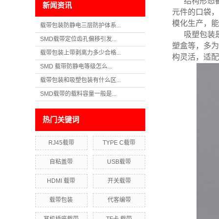
结构形态
新闻资讯
元件的口袋，
模化生产，能
载带包装防静电三层防护体系...
吸塑包装
SMD载带定位齿孔偏移引发...
塑盒等，多为
载带包装上带剥离力多少合格...
构灵活，适配
SMD 载带防静电等级怎么...
载带包装和吸塑包装有什么区...
SMD载带的载料容量一般是...
热门关键词
RJ45载带
TYPE C载带
自粘盖带
USB载带
HDMI 载带
开关载带
载带包装
代客编带