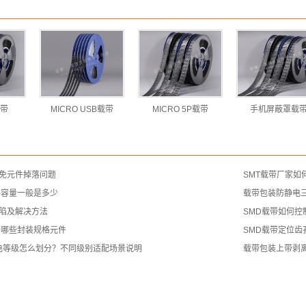
带
MICRO USB载带
MICRO 5P载带
手机屏蔽罩载
免元件掉落问题
SMT载带厂家如
料容量一般是多少
载带包装防静电
陷及解决方法
SMD载带如何控
于哪些封装规格元件
SMD载带定位
静电等级怎么划分？不同级别适配场景说明
载带包装上带剥