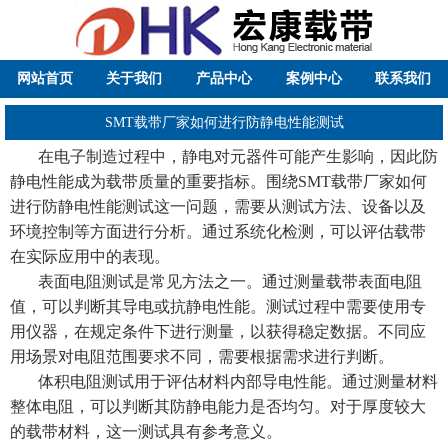
网站首页
关于我们
产品中心
案例中心
联系我们
SMT载带厂家如何进行防静电性能测试
在电子制造过程中，静电对元器件可能产生影响，因此防
静电性能成为载带质量的重要指标。围绕SMT载带厂家如何
进行防静电性能测试这一问题，需要从测试方法、设备以及
环境控制等方面进行分析。通过系统化检测，可以评估载带
在实际应用中的表现。
表面电阻测试是常见方法之一。通过测量载带表面电阻
值，可以判断其导电或抗静电性能。测试过程中需要使用专
用仪器，在规定条件下进行测量，以获得稳定数据。不同应
用场景对电阻范围要求不同，需要根据需求进行判断。
体积电阻测试用于评估材料内部导电性能。通过测量材料
整体电阻，可以判断其防静电能力是否均匀。对于厚度较大
的载带材料，这一测试具有参考意义。