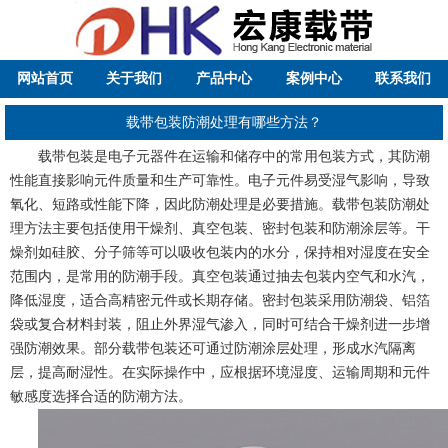
网站首页
关于我们
产品中心
案例中心
联系我们
载带包装防潮处理有哪些方法？
载带包装是电子元器件在运输和储存中的常用包装方式，其防潮
性能直接影响元件质量和生产可靠性。电子元件易受湿气影响，导致
氧化、短路或性能下降，因此防潮处理是必要措施。载带包装防潮处
理方法主要包括使用干燥剂、真空包装、密封包装和防潮涂层等。干
燥剂如硅胶、分子筛等可以吸收包装内的水分，保持相对湿度在安全
范围内，是常用的防潮手段。真空包装通过抽去包装内空气和水汽，
降低湿度，适合高精密元件或长期存储。密封包装采用防潮袋、铝箔
袋或复合材料封装，阻止外界湿气渗入，同时可结合干燥剂进一步增
强防潮效果。部分载带包装还可通过防潮涂层处理，形成水汽隔离
层，提高耐湿性。在实际操作中，应根据环境湿度、运输周期和元件
敏感度选择合适的防潮方法。