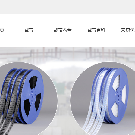
页
载带
载带卷盘
载带百科
宏康优
载带
载带封合开裂
宏康优
盖带
的几种常见形
载带编带过程
载带卷盘
中的卡带和跳
载带封合开裂
式分析
载带设备
载带的产品分
料的原因
分析
代客编带
宏康载带有什
类
么特点，和盖
带有什么区别