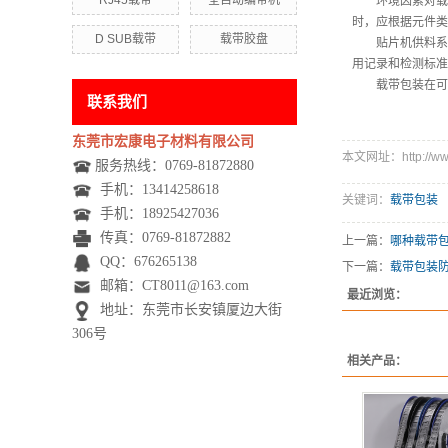
RJ45载带
全自动编带机
环境因素对载
时，应根据元件类
D SUB载带
载带胶盘
贴片机供料系
用记录和检测标准
载带包装在可
联系我们
东莞市宏康电子材料有限公司
本文网址：http://www.
服务热线：0769-81872880
手机：
13414258618
关键词：
载带包装
手机：
18925427036
传真：0769-81872882
上一篇：
哪种载带
QQ：676265138
下一篇：
载带包装
邮箱：CT8011@163.com
最近浏览：
地址：东莞市长安镇厦边大街
306号
相关产品：