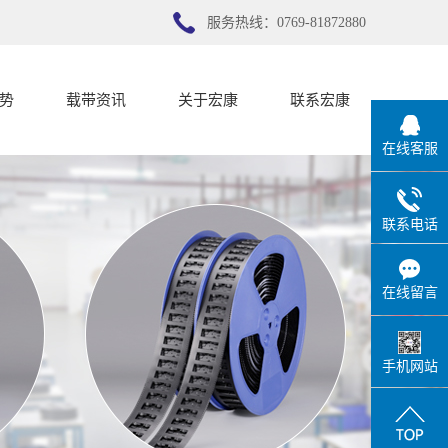
服务热线：0769-81872880
势
载带资讯
关于宏康
联系宏康
在线客服
势
公司新闻
宏康简介
行业新闻
联系宏康
联系电话
技术知识
在线留言
手机网站