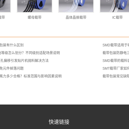
P载带
螺母载带
晶体晶振载带
IC载带
包装有什么区别
SMD载带适用于
静电等级怎么划分？不同级别适配场景说明
载带包装防静电
齿孔偏移引发贴片机抛料解决方法
SMD载带的载料
免元件掉落问题
SMT载带厂家如
离力多少合格？标准范围与影响因素说明
载带包装常见缺
快速链接