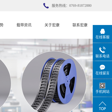
服务热线：0769-81872880
势
载带资讯
关于宏康
联系宏康
在线客服
势
公司新闻
宏康简介
行业新闻
联系宏康
联系电话
技术知识
在线留言
手机网站