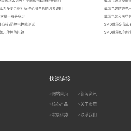
静电等级怎么划分？不同级别适配场景说明
载带包装常见缺
离力多少合格？标准范围与影响因素说明
载带包装防静电
料容量一般是多少
载带包装和吸塑
如何进行防静电性能测试
SMD载带定位
免元件掉落问题
SMD载带如何控
快速链接
>
网站首页
>
新闻资讯
>
核心产品
>
关于宏康
>
宏康优势
>
联系我们