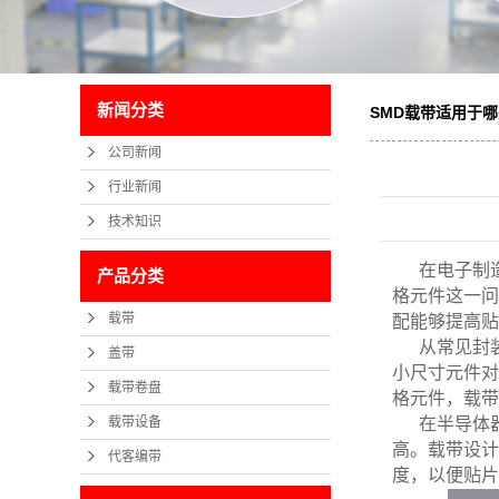
新闻分类
SMD载带适用于
公司新闻
行业新闻
技术知识
在电子制
产品分类
格元件这一问
载带
配能够提高贴
从常见封装
盖带
小尺寸元件对
载带卷盘
格元件，载带
载带设备
在半导体器
高。载带设计
代客编带
度，以便贴片