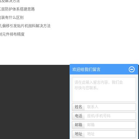
陷及解决方法
三层防护体系搭建思路
包装有什么区别
齿孔偏移引发贴片机抛料解决方法
制元件排布精度
欢迎给我们留言
请在此输入留言内容，我们会
尽快与您联系。
姓名
联系人
电话
座机/手机号码
邮箱
邮箱
地址
地址