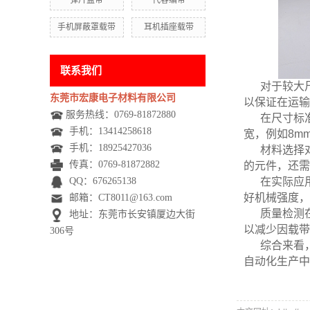
弹片盖带
代客编带
手机屏蔽罩载带
耳机插座载带
联系我们
对于较大
东莞市宏康电子材料有限公司
以保证在运输
服务热线：0769-81872880
在尺寸标
手机：
13414258618
宽，例如8m
手机：
18925427036
材料选择
传真：0769-81872882
的元件，还需
QQ：676265138
在实际应
好机械强度，
邮箱：CT8011@163.com
质量检测
地址：东莞市长安镇厦边大街
以减少因载带
306号
综合来看
自动化生产中