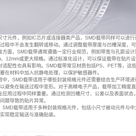
尺寸元件，例如IC芯片或连接器类产品，SMD载带同样可以进
过程中不会发生翻转或移动。通过调整载带厚度与凹槽深度，可
准方面，SMD载带通常遵循一定行业规范，例如带宽与孔距设
m、12mm或更大规格。通过标准化设计，可以保证载带在贴片
对适配性也具有影响。SMD载带常见材质包括PS、PET等，
要在材料中加入抗静电处理，以保护敏感器件。
用中，SMD载带适用于哪些封装规格元件还需要结合生产环境
以避免在输送过程中变形。对于高精电子产品，载带加工精度直
在应用过程中同样重要。通过检测凹槽尺寸、公差以及表面状态
问题导致的贴片异常。
，SMD载带适用于多种封装规格元件，包括小尺寸被动元件与
实现稳定输送与准确贴装。