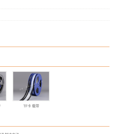
带
TF卡 载带