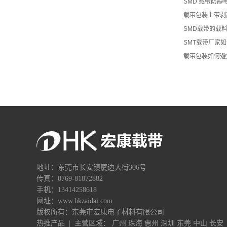
SMD 载带防
载带包装上带剥
SMD载带的载
SMT载带厂家
载带包装如何避
地址：东莞市长安镇厦边大街306号
传真：0769-81872882
手机：13414258618
网址：www.hkzaidai.com
版权所有：东莞市宏康电子材料有限公司
热推产品
| 主营区域：
广州
珠海
惠州
深圳
东莞
中山
长安