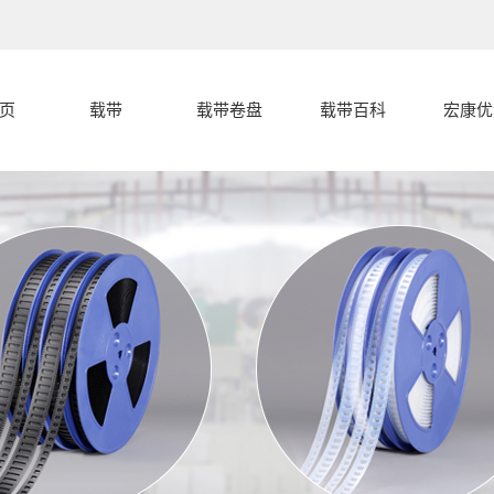
页
载带
载带卷盘
载带百科
宏康优
载带
载带封合开裂
宏康优
盖带
的几种常见形
载带编带过程
载带卷盘
中的卡带和跳
载带封合开裂
式分析
载带设备
载带的产品分
料的原因
分析
代客编带
宏康载带有什
类
么特点，和盖
带有什么区别