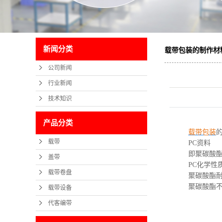
新闻分类
载带包装的制作材
公司新闻
行业新闻
技术知识
产品分类
载带包装
的
载带
PC资料
即聚碳酸酯（Po
盖带
PC化学性
载带卷盘
聚碳酸酯耐
聚碳酸酯不耐
载带设备
代客编带