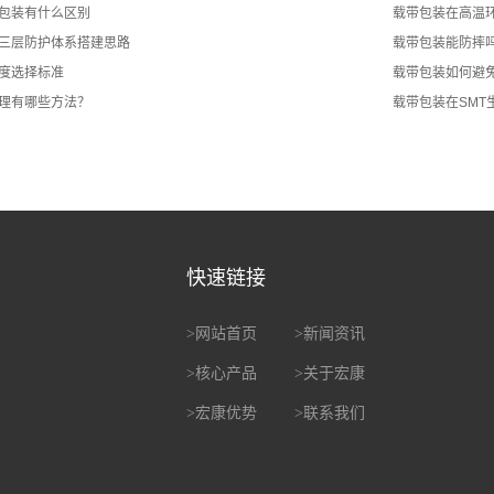
包装有什么区别
载带包装在高温
三层防护体系搭建思路
载带包装能防摔
度选择标准
载带包装如何避
理有哪些方法？
载带包装在SMT
快速链接
>
网站首页
>
新闻资讯
>
核心产品
>
关于宏康
>
宏康优势
>
联系我们