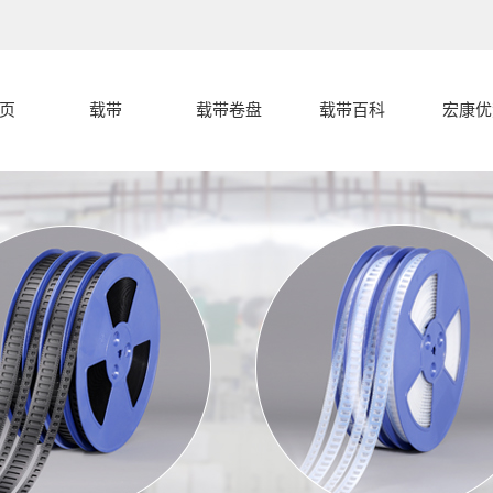
页
载带
载带卷盘
载带百科
宏康优
载带
载带封合开裂
宏康优
盖带
的几种常见形
载带编带过程
载带卷盘
中的卡带和跳
载带封合开裂
式分析
载带设备
载带的产品分
料的原因
分析
代客编带
宏康载带有什
类
么特点，和盖
带有什么区别