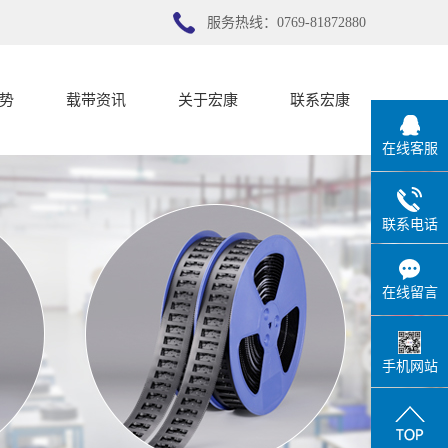
服务热线：0769-81872880
势
载带资讯
关于宏康
联系宏康
在线客服
势
公司新闻
宏康简介
行业新闻
联系宏康
联系电话
技术知识
在线留言
手机网站