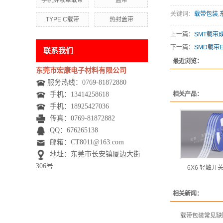
手机屏蔽罩载带
盖带
关键词：
载带包装
,
TYPE C载带
热封盖带
上一篇：
SMT载带
下一篇：
SMD载带
联系我们
最近浏览：
东莞市宏康电子材料有限公司
服务热线：0769-81872880
手机：
13414258618
相关产品：
手机：
18925427036
传真：0769-81872882
QQ：676265138
邮箱：CT8011@163.com
地址：东莞市长安镇厦边大街
306号
6X6 轻触开
相关新闻：
载带包装常见缺