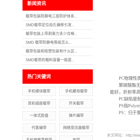
新闻资讯
载带包装防静电三层防护体系...
SMD载带定位齿孔偏移引发...
载带包装上带剥离力多少合格...
SMD 载带防静电等级怎么...
载带包装和吸塑包装有什么区...
SMD载带的载料容量一般是...
热门关键词
PC物理性
聚碳酸酯无色
手机模块载带
手机螺母载带
能好，折射率
PC缺陷是耐
耳机插座载带
开关载带
PS指Poly
PS：归于聚
一体式胶盘
弹片编带
代客编带
网络变压器载带
本文网址：http://www.