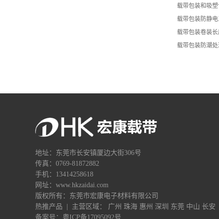
载带包装和吸塑
载带包装防静电
载带包装卷装长
载带包装防潮处
地址：东莞市长安镇厦边大街306号
传真：0769-81872882
手机：13414258618
网址：www.hkzaidai.com
版权所有：东莞市宏康电子材料有限公司
热推产品
| 主营区域：
广州
珠海
惠州
深圳
东莞
中山
长安
备案号：
粤ICP备17095092号