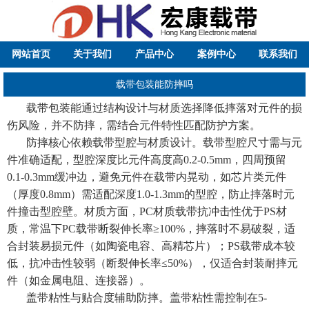
网站首页
关于我们
产品中心
案例中心
联系我们
载带包装能防摔吗
载带包装能通过结构设计与材质选择降低摔落对元件的损
伤风险，并不防摔，需结合元件特性匹配防护方案。
防摔核心依赖载带型腔与材质设计。载带型腔尺寸需与元
件准确适配，型腔深度比元件高度高0.2-0.5mm，四周预留
0.1-0.3mm缓冲边，避免元件在载带内晃动，如芯片类元件
（厚度0.8mm）需适配深度1.0-1.3mm的型腔，防止摔落时元
件撞击型腔壁。材质方面，PC材质载带抗冲击性优于PS材
质，常温下PC载带断裂伸长率≥100%，摔落时不易破裂，适
合封装易损元件（如陶瓷电容、高精芯片）；PS载带成本较
低，抗冲击性较弱（断裂伸长率≤50%），仅适合封装耐摔元
件（如金属电阻、连接器）。
盖带粘性与贴合度辅助防摔。盖带粘性需控制在5-