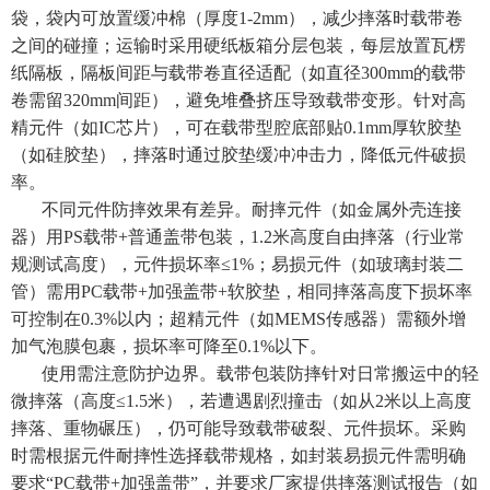
袋，袋内可放置缓冲棉（厚度1-2mm），减少摔落时载带卷
之间的碰撞；运输时采用硬纸板箱分层包装，每层放置瓦楞
纸隔板，隔板间距与载带卷直径适配（如直径300mm的载带
卷需留320mm间距），避免堆叠挤压导致载带变形。针对高
精元件（如IC芯片），可在载带型腔底部贴0.1mm厚软胶垫
（如硅胶垫），摔落时通过胶垫缓冲冲击力，降低元件破损
率。
不同元件防摔效果有差异。耐摔元件（如金属外壳连接
器）用PS载带+普通盖带包装，1.2米高度自由摔落（行业常
规测试高度），元件损坏率≤1%；易损元件（如玻璃封装二
管）需用PC载带+加强盖带+软胶垫，相同摔落高度下损坏率
可控制在0.3%以内；超精元件（如MEMS传感器）需额外增
加气泡膜包裹，损坏率可降至0.1%以下。
使用需注意防护边界。载带包装防摔针对日常搬运中的轻
微摔落（高度≤1.5米），若遭遇剧烈撞击（如从2米以上高度
摔落、重物碾压），仍可能导致载带破裂、元件损坏。采购
时需根据元件耐摔性选择载带规格，如封装易损元件需明确
要求“PC载带+加强盖带”，并要求厂家提供摔落测试报告（如