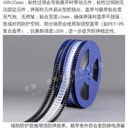
10N/25mm，粘性过强会导致撕开时带动元件，粘性过弱则无
法固定元件，摔落时元件易从型腔脱出。盖带与载带贴合需
无气泡、无褶皱，贴合宽度≥2mm，确保摔落时盖带不脱落，
形成封闭防护空间。部分场景会使用加强型盖带（如PET+PE
复合盖带），抗撕裂强度≥20N，进一步提升防摔稳定性。
辅助防护措施增强防摔效果。载带卷外部会套防静电屏蔽