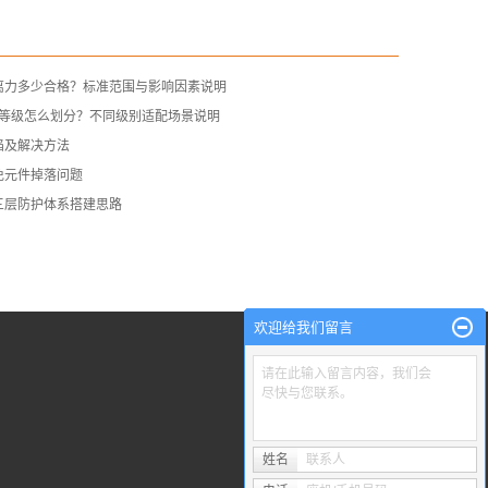
离力多少合格？标准范围与影响因素说明
电等级怎么划分？不同级别适配场景说明
陷及解决方法
免元件掉落问题
三层防护体系搭建思路
欢迎给我们留言
请在此输入留言内容，我们会
尽快与您联系。
姓名
联系人