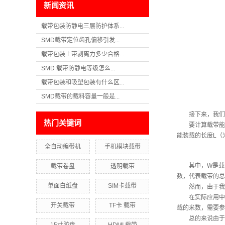
新闻资讯
载带包装防静电三层防护体系...
SMD载带定位齿孔偏移引发...
载带包装上带剥离力多少合格...
SMD 载带防静电等级怎么...
载带包装和吸塑包装有什么区...
SMD载带的载料容量一般是...
接下来，我们假设
热门关键词
要计算载带能装
能装载的长度L（
全自动编带机
手机模块载带
其中，W是载带的
载带卷盘
透明载带
数，代表载带的总
单面白纸盘
SIM卡载带
然而，由于我们缺
在实际应用中，
开关载带
TF卡 载带
载的米数，需要参
总的来说由于“2