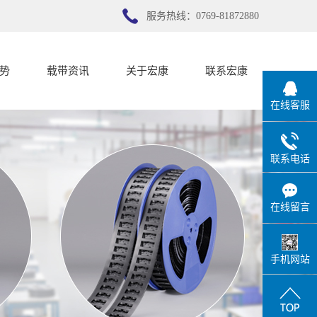
服务热线：0769-81872880
势
载带资讯
关于宏康
联系宏康
在线客服
势
公司新闻
宏康简介
行业新闻
联系宏康
联系电话
技术知识
在线留言
手机网站