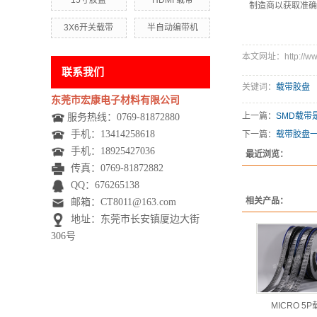
15寸胶盘
HDMI 载带
制造商以获取准确
3X6开关载带
半自动编带机
本文网址：http://www.
联系我们
关键词：
载带胶盘
东莞市宏康电子材料有限公司
上一篇：
SMD载带
服务热线：0769-81872880
手机：
13414258618
下一篇：
载带胶盘
手机：
18925427036
最近浏览：
传真：0769-81872882
QQ：676265138
相关产品：
邮箱：CT8011@163.com
地址：东莞市长安镇厦边大街
306号
MICRO 5