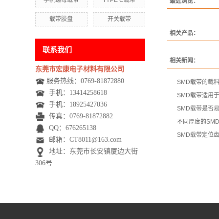
手机螺母载带
TYPE C载带
最近浏览：
载带胶盘
开关载带
相关产品：
联系我们
相关新闻：
东莞市宏康电子材料有限公司
服务热线：0769-81872880
SMD载带的载
手机：
13414258618
SMD载带适用
手机：
18925427036
SMD载带是否
传真：0769-81872882
不同厚度的SM
QQ：676265138
SMD载带定位
邮箱：CT8011@163.com
地址：东莞市长安镇厦边大街
306号