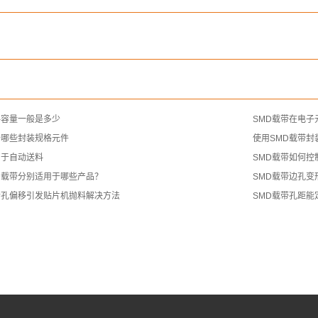
料容量一般是多少
SMD载带在电
于哪些封装规格元件
使用SMD载带封
易于自动送料
SMD载带如何控
D载带分别适用于哪些产品？
SMD载带边孔
齿孔偏移引发贴片机抛料解决方法
SMD载带孔距能