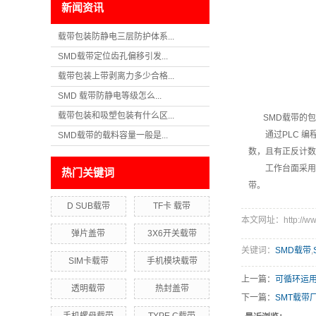
新闻资讯
载带包装防静电三层防护体系...
SMD载带定位齿孔偏移引发...
载带包装上带剥离力多少合格...
SMD 载带防静电等级怎么...
载带包装和吸塑包装有什么区...
SMD载带的包
通过PLC 编
SMD载带的载料容量一般是...
数，且有正反计数
工作台面采用材料
热门关键词
带。
D SUB载带
TF卡 载带
本文网址：http://www.
弹片盖带
3X6开关载带
关键词：
SMD载带
,
SIM卡载带
手机模块载带
上一篇：
可循环运用
透明载带
热封盖带
下一篇：
SMT载带