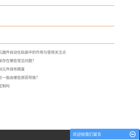
子元器件自动化贴装中的作用与使用关注点
装存在哪些常见问题？
制元件排布精度
变形一般由哪些原因导致？
定制吗
欢迎给我们留言