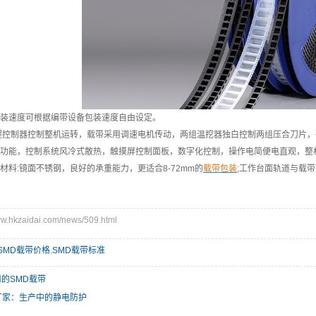
装速度可根据编带设备包装速度自由设定。
程控制器控制整机运转，载带采用调速电机传动，两组温挖器独白控制两组压合刀片，
功能，控制系统风冷式散热，触摸屏控制面板，数字化控制，操作电简便电直观，整
:镜面不锈钢，良好的承重能力，更适合8-72mm的
载带包装
;工作台面轨道与载
hkzaidai.com/news/509.html
SMD载带价格
,
SMD载带标准
的SMD载带
厂家：生产中的静电防护