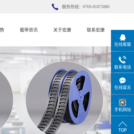
服务热线：0769-81872880
势
载带资讯
关于宏康
联系宏康
在线客服
势
公司新闻
宏康简介
行业新闻
联系宏康
联系电话
技术知识
在线留言
手机网站