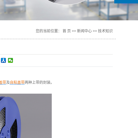
您的当前位置：
首 页
>>
新闻中心
>>
技术知识
盖带
及
自粘盖带
两种上带的封装。