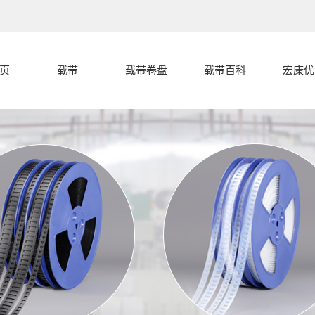
页
载带
载带卷盘
载带百科
宏康优
载带
载带封合开裂
宏康优
盖带
的几种常见形
载带编带过程
载带卷盘
中的卡带和跳
载带封合开裂
式分析
载带设备
载带的产品分
料的原因
分析
代客编带
宏康载带有什
类
么特点，和盖
带有什么区别